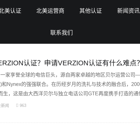
北美认证
北美运营商
其他认证
新闻资讯
联系我们
RZION认证？申请VERZION认证有什么难点
为美国一家享誉全球的电信巨头，源自两家卓越的地区贝尔运营公司
antic)和Nynex的强强联合。在历经岁月的洗礼与技术的融合后，200
n应运而生，这是由大西洋贝尔与独立电话公司GTE再度携手打造的
业新闻
963