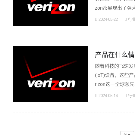
zon都展现出了强
···
2024-05-22
行
产品在什么情
随着科技的飞速发
(IoT)设备，这
rizon这一全球领
2024-05-14
行