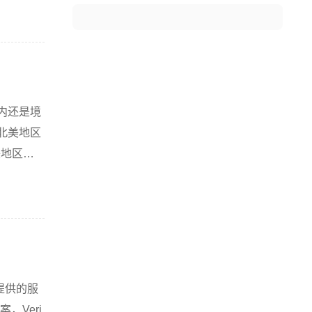
内还是境
北美地区
美地区乃
n提供的服
，Veri