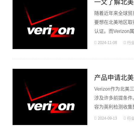
一文了解北美运
随着近年来全球贸
要想在北美地区取
认证。而Veriz
··
2024-11-08
行
产品申请北美
Verizon作为
涉及许多前提条件。
容为英利检测收集
进···
2024-09-13
行