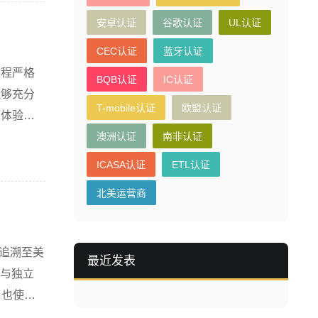
安卓认证
谷歌认证
UL认证
CEC认证
蓝牙认证
过程严格
BQB认证
IC认证
能够充分
T-mobile认证
欧盟认证
信体验。
澳洲认证
南非认证
ICASA认证
ETL认证
北美运营商
史可追溯至美
最近发表
c)与独立
也使其··