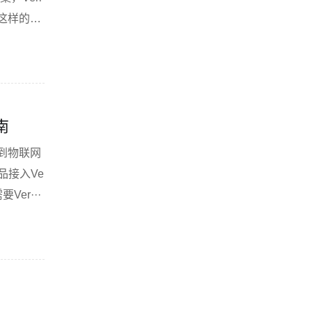
n这样的巨
南
到物联网
品接入Ve
er···