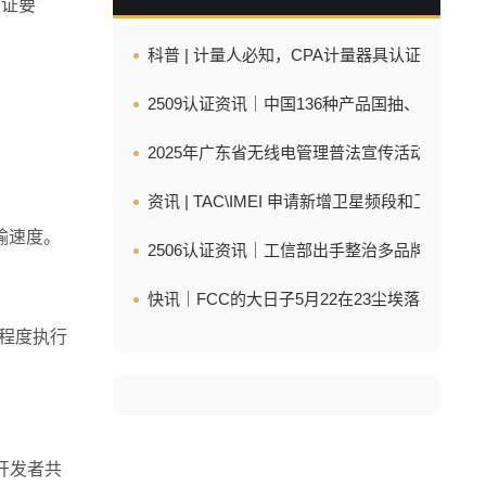
认证要
科普 | 计量人必知，CPA计量器具认证全解
2509认证资讯｜中国136种产品国抽、美国F
2025年广东省无线电管理普法宣传活动
资讯 | TAC\IMEI 申请新增卫星频段和卫星设备
传输速度。
2506认证资讯｜工信部出手整治多品牌充电宝，WMC
快讯｜FCC的大日子5月22在23尘埃落定，PTCR
旧程度执行
用开发者共