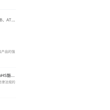
快讯｜FCC的大日子5月22在23尘埃落定，PTCRB、ATT、VERIZON和T-MOBILE一直都很稳定无变化
具产品的强
2509认证资讯｜中国136种产品国抽、美国FCC废除过期法规及撤销中国实验室资质、欧盟采纳多项RoHS豁免草案
法律法规的