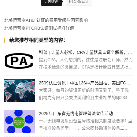
关键词
PTCRB认证
北美运营商AT&T认证的费用受哪些因素影响
北美运营商PTCRB认证测试标准详解
给您推荐相同类型的内容：
科普 | 计量人必知，CPA计量器具认证全解析，一文说清什么是CPA认证（不是注册会计师）
提到CPA，人们想到的，往往是注册会计师，然而
在技术检测的类目里，CPA是指计量器具型式批准
认证，即计量器具产品的强制性认证。计量器具
是指能用以直接或间接测出被测对象···
2509认证资讯｜中国136种产品国抽、美国FCC废除过期法规及撤销中国实验室资质、欧盟采纳多项RoHS豁免草案
大家好，每月的资讯更新的时间又到了，鉴于我
们精力有限只会关注英利检测主业相关的即23456
G和bt、wifi相关的法律法规的更新。通常是以世
界标准体系衍生顺序为参照，欧美为···
2025年广东省无线电管理普法宣传活动
一、无线电发射设备型号核准相关制度及要求1.型
号核准设备类型：一、公众网移动通信设备二、
专用通信设备三、无线接入设备四、广播发射设